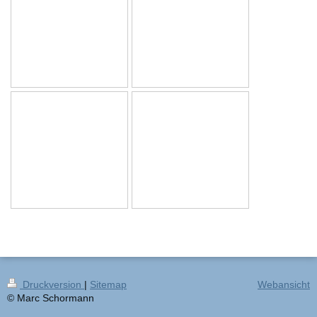
Druckversion
|
Sitemap
Webansicht
© Marc Schormann