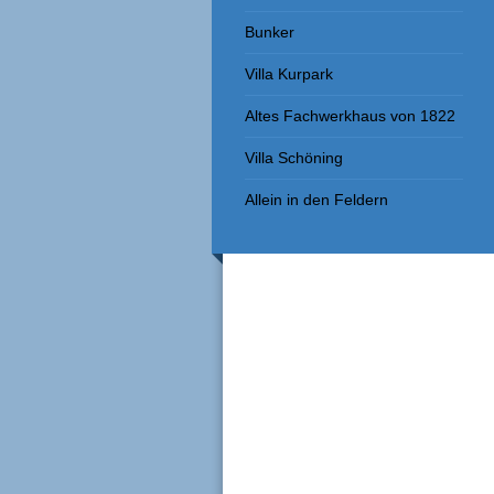
Bunker
Villa Kurpark
Altes Fachwerkhaus von 1822
Villa Schöning
Allein in den Feldern